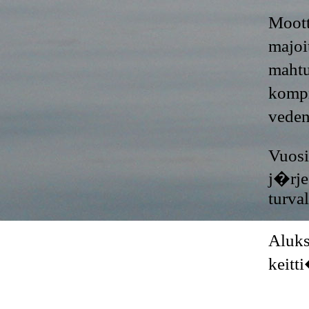
Moott
majoi
mahtu
kompr
vedena
Vuosi
j�rje
turva
Aluks
keitt