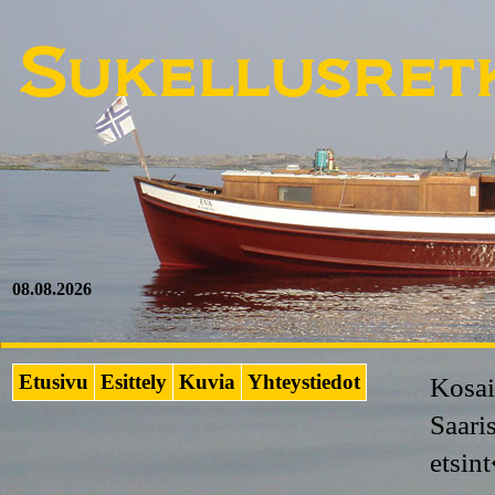
08.08.2026
Etusivu
Esittely
Kuvia
Yhteystiedot
Kosai
Saari
etsi